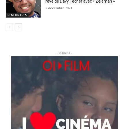
rêve de Davy Techer avec « Zéléman »
2 décembre 2021
RENCONTRES
- Publicité -