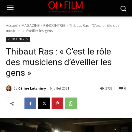
Accueil
MAGAZINE
RENCONTRES
Thibaut Ras : "C’est le rôle des
musiciens d’éveiller les gens"
RENCONTRES
Thibaut Ras : « C’est le rôle
des musiciens d’éveiller les
gens »
By
Céline Latchimy
6 juillet 2021
3738
0