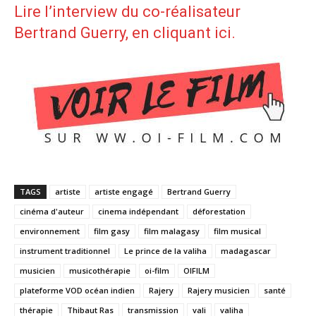
Lire l’interview du co-réalisateur
Bertrand Guerry, en cliquant ici
.
TAGS
artiste
artiste engagé
Bertrand Guerry
cinéma d'auteur
cinema indépendant
déforestation
environnement
film gasy
film malagasy
film musical
instrument traditionnel
Le prince de la valiha
madagascar
musicien
musicothérapie
oi-film
OIFILM
plateforme VOD océan indien
Rajery
Rajery musicien
santé
thérapie
Thibaut Ras
transmission
vali
valiha