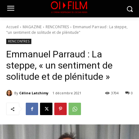
Accueil
MAGAZINE
RENCONTRES
Emmanuel Parraud : La steppe,
"un sentiment de solitude et de plénitude"
RENCONTRES
Emmanuel Parraud : La
steppe, « un sentiment de
solitude et de plénitude »
By
Céline Latchimy
1 décembre 2021
3704
0