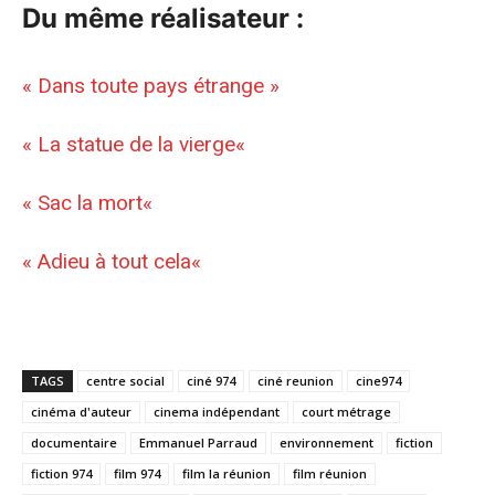
Du même réalisateur :
« Dans toute pays étrange »
«
La statue de la vierge
«
«
Sac la mort
«
«
Adieu à tout cela
«
TAGS
centre social
ciné 974
ciné reunion
cine974
cinéma d'auteur
cinema indépendant
court métrage
documentaire
Emmanuel Parraud
environnement
fiction
fiction 974
film 974
film la réunion
film réunion