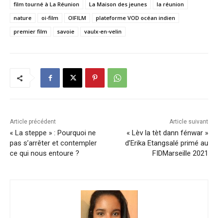
film tourné à La Réunion
La Maison des jeunes
la réunion
nature
oi-film
OIFILM
plateforme VOD océan indien
premier film
savoie
vaulx-en-velin
Article précédent
Article suivant
« La steppe » : Pourquoi ne
« Lèv la tèt dann fénwar »
pas s’arrêter et contempler
d’Erika Etangsalé primé au
ce qui nous entoure ?
FIDMarseille 2021